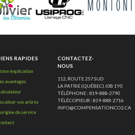
LIENS RAPIDES
CONTACTEZ-
NOUS
otre implication
112, ROUTE 257 SUD
es avantages
LA PATRIE (QUÉBEC) J0B 1Y0
alculateur
TÉLÉPHONE : 819-888-2790
TÉLÉCOPIEUR : 819-888-2716
ocaliser vos arbres
INFO@COMPENSATIONCO2.CA
'origine du service
ontact