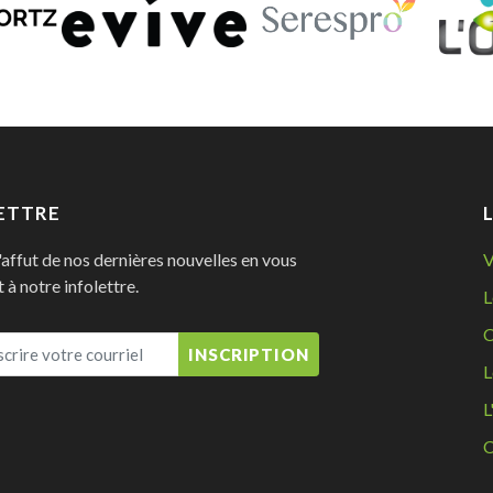
ETTRE
'affut de nos dernières nouvelles en vous
V
à notre infolettre.
L
C
INSCRIPTION
L
L
C