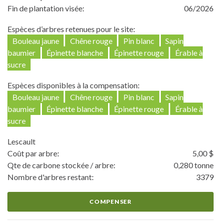
Fin de plantation visée:
06/2026
Espèces d’arbres retenues pour le site:
Bouleau jaune
Chêne rouge
Pin blanc
Sapin
baumier
Épinette blanche
Épinette rouge
Érable à
sucre
Espèces disponibles à la compensation:
Bouleau jaune
Chêne rouge
Pin blanc
Sapin
baumier
Épinette blanche
Épinette rouge
Érable à
sucre
Lescault
Coût par arbre:
5,00 $
Qte de carbone stockée / arbre:
0,280 tonne
Nombre d'arbres restant:
3379
COMPENSER