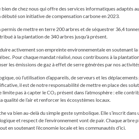
 bien de chez nous qui offre des services informatiques adaptés au
 débuté son initiative de compensation carbone en 2023.
 a permis de mettre en terre 200 arbres et de séquestrer 36,4 tonn
ribué à la plantation de 340 arbres jusqu'à présent.
éduire activement son empreinte environnementale en soutenant la
c. Pour chaque mandat réalisé, nous contribuons à la plantation 
er les émissions de gaz à effet de serre générées par nos activités
gique, où l’utilisation d’appareils, de serveurs et les déplacements
icative, il est de notre responsabilité de mettre en place des solu
e limite pas à capter le CO₂ présent dans l’atmosphère : elle contrib
la qualité de l’air et renforcer les écosystèmes locaux.
he va bien au-delà du simple geste symbolique. Elle s’inscrit dans 
gique et respect de l’environnement vont de pair. Chaque arbre pl
tout en soutenant l’économie locale et les communautés d’ici.